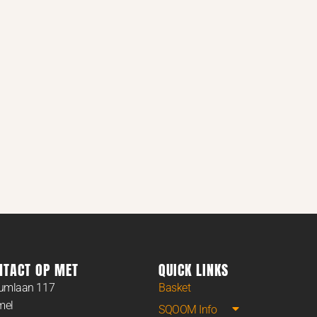
NTACT OP MET
QUICK LINKS
rumlaan 117
Basket
mel
SQOOM Info