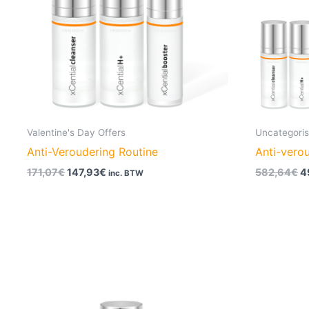
Valentine's Day Offers
Uncategori
Anti-Veroudering Routine
Anti-vero
171,07
€
147,93
€
582,64
€
4
inc. BTW