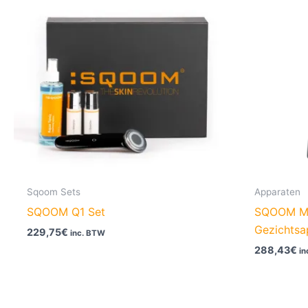
Sqoom Sets
Apparaten
SQOOM Q1 Set
SQOOM M2
Gezichtsa
229,75
€
inc. BTW
288,43
€
in