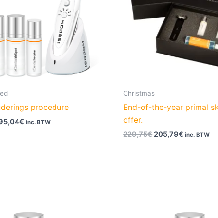
sed
Christmas
uderings procedure
End-of-the-year primal sk
offer.
95,04
€
inc. BTW
229,75
€
205,79
€
inc. BTW