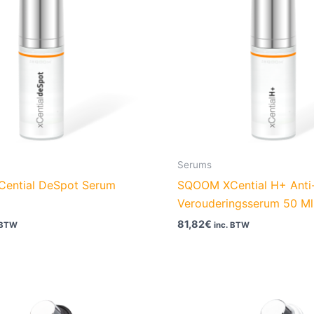
Serums
ential DeSpot Serum
SQOOM XCential H+ Anti
Verouderingsserum 50 Ml
81,82
€
 BTW
inc. BTW