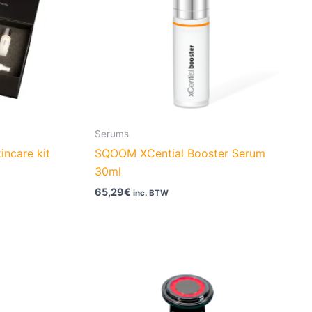
Serums
incare kit
SQOOM XCential Booster Serum
30ml
65,29
€
inc. BTW