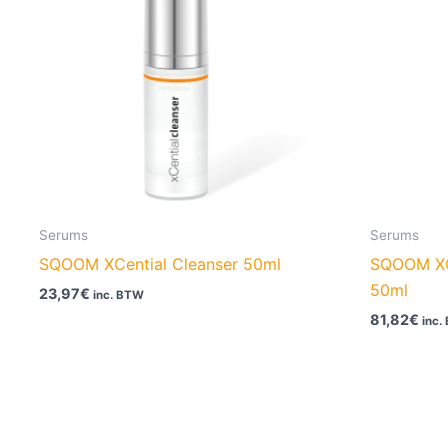
Serums
Serums
SQOOM XCential Cleanser 50ml
SQOOM XC
50ml
23,97
€
inc. BTW
81,82
€
inc.