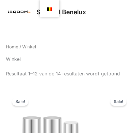
Spring
SQOOM Benelux
naar
de
inhoud
Home
/ Winkel
Winkel
Resultaat 1–12 van de 14 resultaten wordt getoond
Oorspronkelijke
Huidige
O
prijs
prijs
pr
Sale!
Sale!
was:
is:
w
171,07€.
147,93€.
5