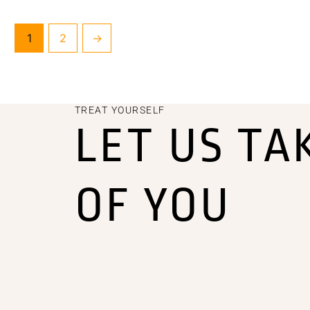
1
2
→
TREAT YOURSELF
LET US TA
OF YOU