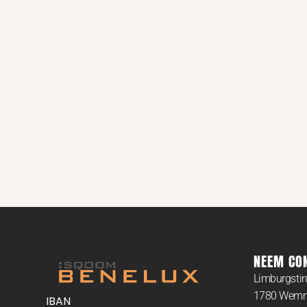
NEEM CO
Limburgsti
1780 Wem
IBAN