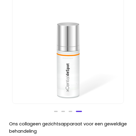
SQOOM XCential DeSpot Serum 50ml
Waardering
Ons collageen gezichtsapparaat voor een geweldige
99,00
€
inc. BTW
0
behandeling
uit
5