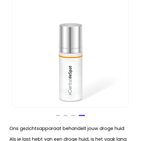
SQOOM XCential DeSpot Serum 50ml
Waardering
Ons gezichtsapparaat behandelt jouw droge huid
99,00
€
inc. BTW
0
uit
Als je last hebt van een droge huid, is het vaak lang
5