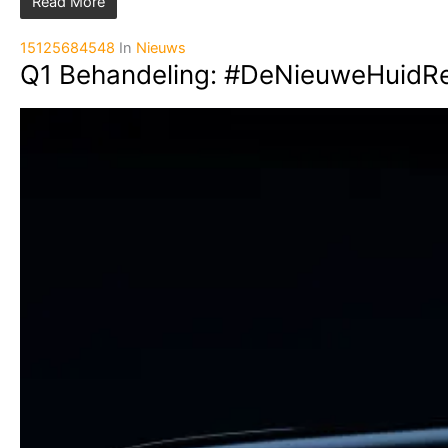
Read More
15125684548
In
Nieuws
Q1 Behandeling: #DeNieuweHuidRe