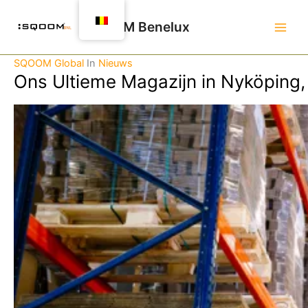
Spring
naar
SQOOM Benelux
de
inhoud
SQOOM Global
In
Nieuws
Ons Ultieme Magazijn in Nyköping