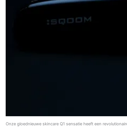
Onze gloednieuwe skincare Q1 sensatie heeft een revolutiona