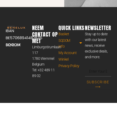
NEEM
QUICK LINKS
NEWSLETTER
IBAN
CONTACT OP
Basket
Stay up to date
BE57068941482835
MET
with our latest
SQOOM
SQOOM BENELUX
news, receive
Info
Limburgstirumlaan
exclusive deals,
117
My Account
and more.
1780 Wemmel
Winkel
Belgium
Privacy Policy
Enter
Tel: +32 489 11
Your
89 02
Email
SUBSCRIBE
Address
⟶