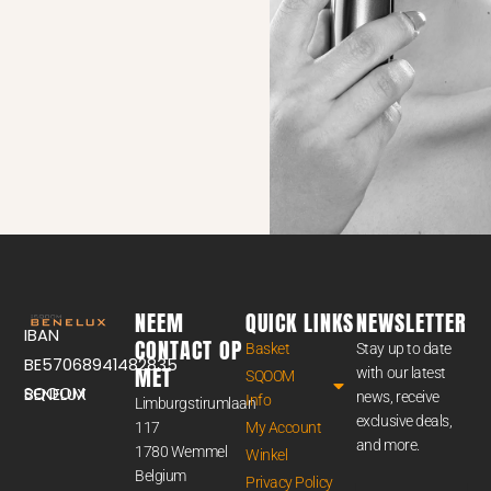
NEEM
QUICK LINKS
NEWSLETTER
IBAN
CONTACT OP
Basket
Stay up to date
BE57068941482835
MET
with our latest
SQOOM
SQOOM BENELUX
news, receive
Info
Limburgstirumlaan
exclusive deals,
117
My Account
and more.
1780 Wemmel
Winkel
Belgium
Privacy Policy