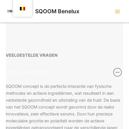
Spring
naar
SQOOM Benelux
de
inhoud
VEELGESTELDE VRAGEN
WAT IS SQOOM CONCEPT?
SQOOM concept is de perfecte interactie van fysische
methodes en actieve ingrediënten, wat resulteert in een
verbeterde gezondheid en uitstraling van de huid. De basis
van het SQOOM concept wordt gevormd door de reeks
innovatieve, zeer effectieve serums. Door hun precieze
moleculaire grootte en polariteit worden de actieve
ingrediënten getransporteerd naar de verschillende lagen