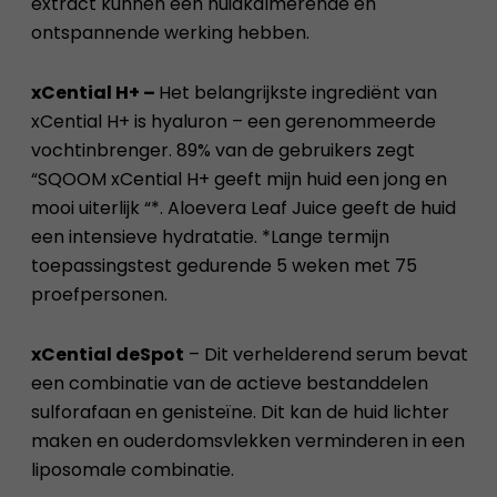
extract kunnen een huidkalmerende en
ontspannende werking hebben.
xCential H+ –
Het belangrijkste ingrediënt van
xCential H+ is hyaluron – een gerenommeerde
vochtinbrenger. 89% van de gebruikers zegt
“SQOOM xCential H+ geeft mijn huid een jong en
mooi uiterlijk “*. Aloevera Leaf Juice geeft de huid
een intensieve hydratatie. *Lange termijn
toepassingstest gedurende 5 weken met 75
proefpersonen.
xCential deSpot
– Dit verhelderend serum bevat
een combinatie van de actieve bestanddelen
sulforafaan en genisteïne. Dit kan de huid lichter
maken en ouderdomsvlekken verminderen in een
liposomale combinatie.