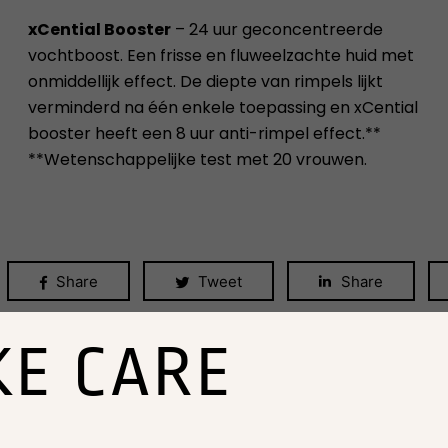
xCential Booster
– 24 uur geconcentreerde
vochtboost. Een frisse en fluweelzachte huid met
onmiddellijk effect. De diepte van rimpels lijkt
verminderd na één enkele toepassing en xCential
booster heeft een 8 uur anti-rimpel effect.**
**Wetenschappelijke test met 20 vrouwen.
Share
Tweet
Share
KE CARE