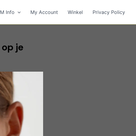
M Info
My Account
Winkel
Privacy Policy
 op je