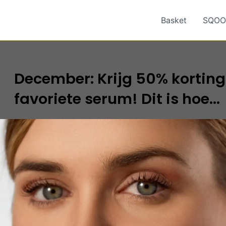
Basket
SQOO
December: Krijg 50% korting
favoriete serum! Dit is hoe...