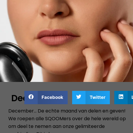
Deel
Facebook
Twitter
December… De echte maand van delen en geven!
We roepen alle SQOOMers over de hele wereld op
om deel te nemen aan onze gelimiteerde