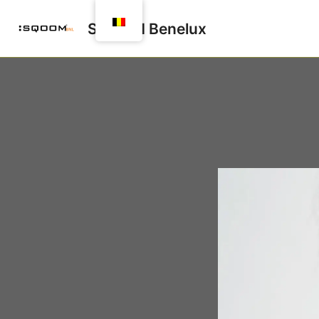
Spring
SQOOM Benelux
naar
de
inhoud