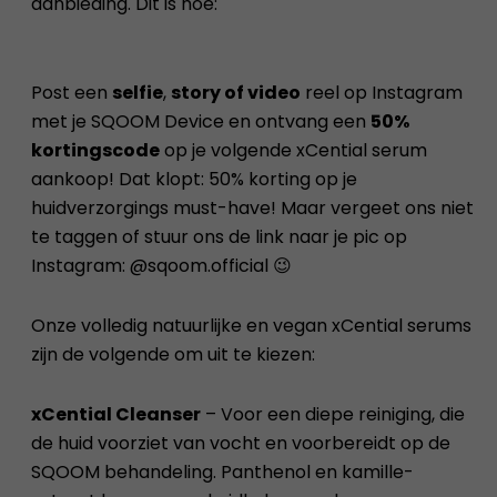
aanbieding. Dit is hoe:
Post een
selfie
,
story of video
reel op Instagram
met je SQOOM Device en ontvang een
50%
kortingscode
op je volgende xCential serum
aankoop! Dat klopt: 50% korting op je
huidverzorgings must-have! Maar vergeet ons niet
te taggen of stuur ons de link naar je pic op
Instagram: @sqoom.official 😉
Onze volledig natuurlijke en vegan xCential serums
zijn de volgende om uit te kiezen:
xCential Cleanser
– Voor een diepe reiniging, die
de huid voorziet van vocht en voorbereidt op de
SQOOM behandeling. Panthenol en kamille-