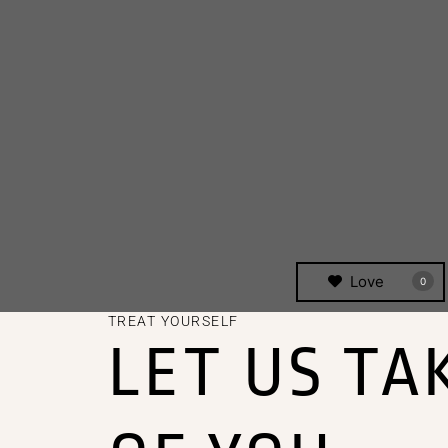
Love
0
TREAT YOURSELF
LET US TA